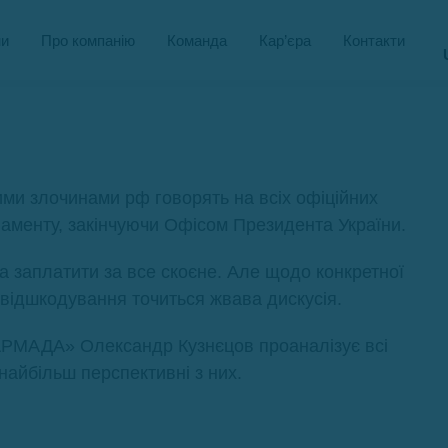
и
Про компанію
Команда
Кар’єра
Контакти
ими злочинами рф говорять на всіх офіційних
аменту, закінчуючи Офісом Президента України.
на заплатити за все скоєне. Але щодо конкретної
відшкодування точиться жвава дискусія.
«АРМАДА» Олександр Кузнєцов проаналізує всі
айбільш перспективні з них.