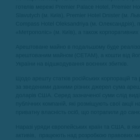
готелів мережі Premier Palace Hotel, Premier Hot
Slavutych (м. Київ), Premier Hotel Dnister (м. Ль
Compass Hotel Oleksandriya (м. Олександрія)
«Метрополіс» (м. Київ), а також корпоративних 
Арештоване майно в подальшому буде реалізов
арештованим майном (СЕТАМ), а кошти від йог
України на відшкодування воєнних збитків.
Щодо арешту статків російських корпорацій та 
за зведеними даними різних джерел сума ареш
доларів США. Серед зазначеної суми слід вид
публічних компаній, які розміщують свої акції
приватну власність осіб, що потрапили до санк
Наразі уряди європейських країн та США, в я
активів, працюють над розробкою правових ме