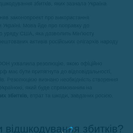
дшкодування збитків, яких зазнала Україна.
няв законопроект про використання
и Україні. Мова йде про поправку до
о уряду США, яка дозволить Мін’юсту
ештованих активів російських олігархів народу
 ООН ухвалила резолюцію, якою офіційно
рф має бути притягнута до відповідальності,
ів. Резолюцією визнано необхідність створення
 Україною, який буде спрямованим на
их збитків
, втрат та шкоди, завданих росією.
ми відшкодування збитків?