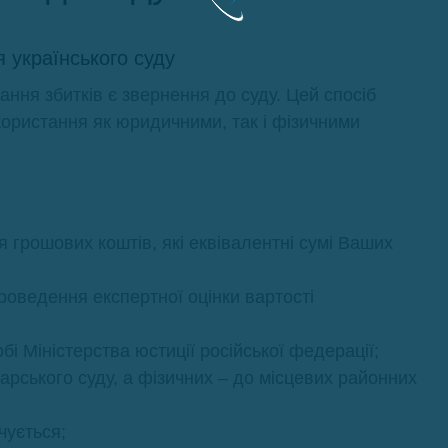
я українського суду
ння збитків є звернення до суду. Цей спосіб
ористання як юридичними, так і фізичними
 грошових коштів, які еквівалентні сумі Ваших
оведення експертної оцінки вартості
бі Міністерства юстиції російської федерації;
рського суду, а фізичних – до місцевих районних
чується;