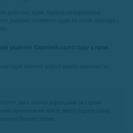
ком робочим, адже Україна ратифікувала
ня рішення іноземних судів на своїй території і
нах.
таві рішення Європейського суду з прав
 внаслідок воєнної агресії мають можливість
ЄСПЛ, які є значно коротшими за строки
льним правилом ви маєте змогу подати заяву
рушення Вашого права.