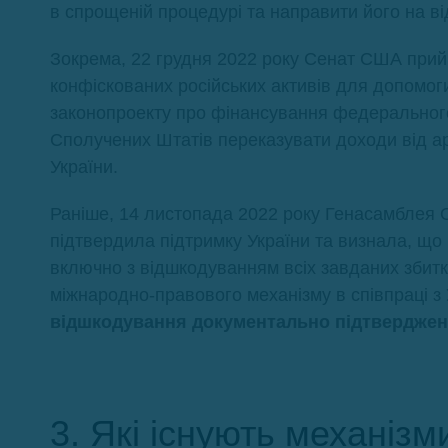
в спрощеній процедурі та направити його на ві
Зокрема, 22 грудня 2022 року Сенат США прий
конфіскованих російських активів для допомог
законопроекту про фінансування федеральног
Сполучених Штатів переказувати доходи від ар
України.
Раніше, 14 листопада 2022 року Генасамблея
підтвердила підтримку України та визнала, що 
включно з відшкодуванням всіх завданих збитк
міжнародно-правового механізму в співпраці з
відшкодування документально підтверджен
3. Які існують механіз