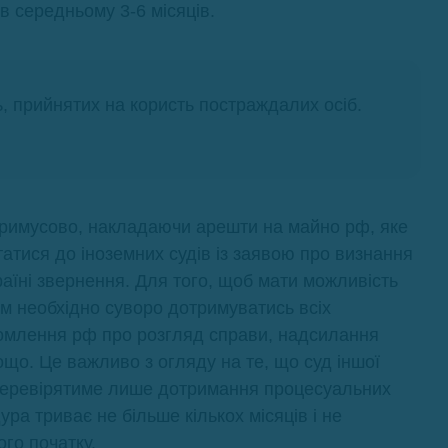
в середньому 3-6 місяців.
ь, прийнятих на користь постраждалих осіб.
примусово, накладаючи арешти на майно рф, яке
татися до іноземних судів із заявою про визнання
аїні звернення. Для того, щоб мати можливість
ом необхідно суворо дотримуватись всіх
омлення рф про розгляд справи, надсилання
ощо. Це важливо з огляду на те, що суд іншої
 перевірятиме лише дотримання процесуальних
ура триває не більше кількох місяців і не
го початку.