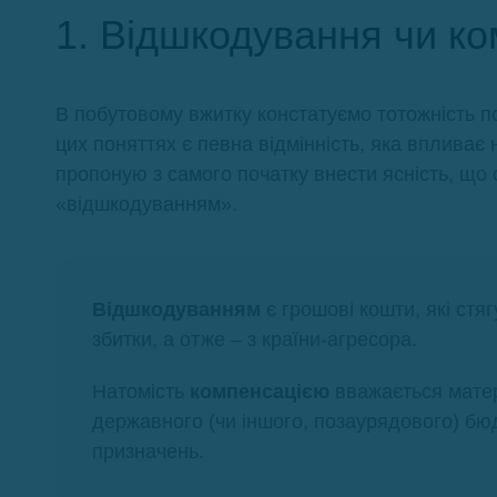
1. Відшкодування чи к
В побутовому вжитку констатуємо тотожність п
цих поняттях є певна відмінність, яка впливає
пропоную з самого початку внести ясність, що
«відшкодуванням».
Відшкодуванням
є грошові кошти, які стя
збитки, а отже – з країни-агресора.
Натомість
компенсацією
вважається матер
державного (чи іншого, позаурядового) б
призначень.