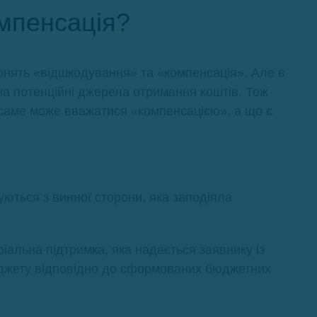
омпенсація?
онять «відшкодування» та «компенсація». Але в
 на потенційні джерела отримання коштів. Тож
 саме може вважатися «компенсацією», а що є
гуються з винної сторони, яка заподіяла
іальна підтримка, яка надається заявнику із
юджету відповідно до сформованих бюджетних