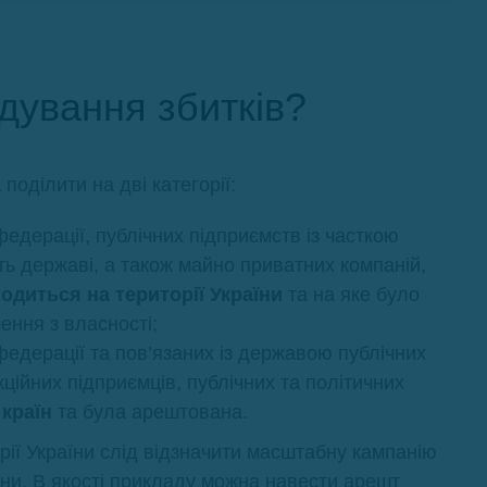
одування збитків?
оділити на дві категорії:
федерації, публічних підприємств із часткою
ть державі, а також майно приватних компаній,
одиться на території України
та на яке було
ння з власності;
федерації та пов’язаних із державою публічних
кційних підприємців, публічних та політичних
 країн
та була арештована.
орії України слід відзначити масштабну кампанію
аїни. В якості прикладу можна навести арешт