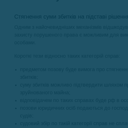
Стягнення суми збитків на підставі рішенн
Одним з найочевидніших механізмів відшкодува
захисту порушеного права є можливим для вик
особами.
Короткі тези відносно таких категорій справ:
предметом позову буде вимога про стягнення
збитків;
суму збитків можливо підтвердити шляхом пр
зруйнованого майна;
відповідачем по таких справах буде рф в осо
позови юридичних осіб подаються до господа
судів;
судовий збір по такій категорії справ не спла