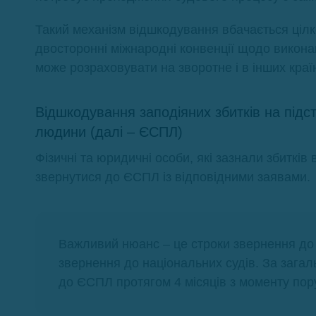
Такий механізм відшкодування вбачається ціл
двосторонні міжнародні конвенції щодо виконан
може розраховувати на зворотне і в інших краї
Відшкодування заподіяних збитків на підс
людини (далі – ЄСПЛ)
Фізичні та юридичні особи, які зазнали збитків
звернутися до ЄСПЛ із відповідними заявами.
Важливий нюанс – це строки звернення до 
звернення до національних судів. За зага
до ЄСПЛ протягом 4 місяців з моменту по