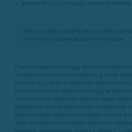
загальний строк розгляду справи триватиме 
Реєстр судових рішень містить низку рішен
Позитивних рішень дедалі стає більшає.
Рішення українського суду можна виконувати 
знаходиться на території України, а також звер
рішення суду та його примусове виконання в кр
виконати рішення українського суду за кордон
процесуальних моментів, зокрема, щодо повід
відповідачу копії позовної заяви з додатками т
країни не буде переглядати справу наново, а
прав відповідача, і це добре, адже така процед
потребує проходження судового процесу з само