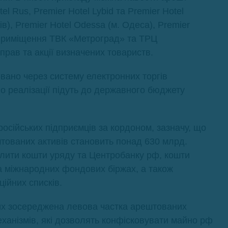
el Rus, Premier Hotel Lybid та Premier Hotel
вів), Premier Hotel Odessa (м. Одеса), Premier
, приміщення ТВК «Метроград» та ТРЦ
прав та акції визначених товариств.
ано через систему електронних торгів
о реалізації підуть до державного бюджету
російських підприємців за кордоном, зазначу, що
тованих активів становить понад 630 млрд.
ілити кошти уряду та Центробанку рф, кошти
 на міжнародних фондових біржах, а також
ційних списків.
ких зосереджена левова частка арештованих
ханізмів, які дозволять конфісковувати майно рф