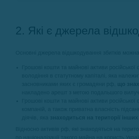
2. Які є джерела відшк
Основні джерела відшкодування збитків можна п
Грошові кошти та майнові активи російської 
володіння в статутному капіталі, яка належи
засновниками яких є громадяни рф,
що знах
накладено арешт з метою подальшого вилуче
Грошові кошти та майнові активи російської 
компаній, а також приватна власність підсан
діячів, яка
знаходиться на території інших
Відносно активів рф, які знаходяться на терит
по націоналізації такого майна на користь Укр