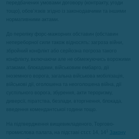
передбачених умовами договору (контракту, угоди
тощо), обов’язків згідно із законодавчими та іншими
нормативними актами.
До переліку форс-мажорних обставин (обставин
непереборної сили також відносять: загроза війни,
збройний конфлікт або серйозна погроза такого
конфлікту, включаючи але не обмежуючись ворожими
атаками, блокадами, військовим ембарго, дії
іноземного ворога, загальна військова мобілізація,
військові дії, оголошена та неоголошена війна, дії
суспільного ворога, збурення, акти тероризму,
диверсії, піратства, безлади, вторгнення, блокада,
введення комендантської години тощо.
На підтвердження вищевикладеного, Торгово-
1
промислова палата, на підставі ст.ст. 14, 14
Закону