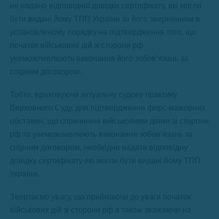
не надано відповідної довідки сертифікату, які могли
бути видані йому ТПП України за його зверненням в
установленому порядку на підтвердження того, що
початок військових дій зі сторони рф
унеможливлюють виконання його зобов’язань за
спірним договором.
Тобто, враховуючи актуальну судову практику
Верховного Суду, для підтвердження форс-мажорних
обставин, що спричинені військовими діями зі сторони
рф та унеможливлюють виконання зобовʼязань за
спірним договором, необхідно надати відповідну
довідку сертифікату які могли бути видані йому ТПП
України.
Звертаємо увагу, що приймаючи до уваги початок
військових дій зі сторони рф а також зважаючи на