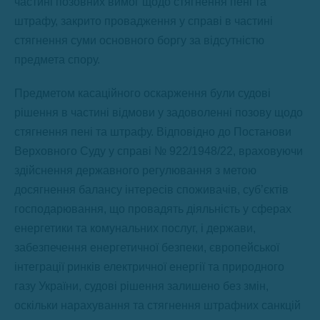
частині позовних вимог щодо стягнення пені та
штрафу, закрито провадження у справі в частині
стягнення суми основного боргу за відсутністю
предмета спору.
Предметом касаційного оскарження були судові
рішення в частині відмови у задоволенні позову щодо
стягнення пені та штрафу. Відповідно до Постанови
Верховного Суду у справі № 922/1948/22, враховуючи
здійснення державного регулювання з метою
досягнення балансу інтересів споживачів, суб’єктів
господарювання, що провадять діяльність у сферах
енергетики та комунальних послуг, і держави,
забезпечення енергетичної безпеки, європейської
інтеграції ринків електричної енергії та природного
газу України, судові рішення залишено без змін,
оскільки нарахування та стягнення штрафних санкцій