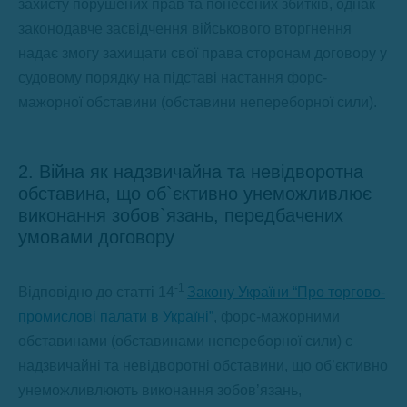
захисту порушених прав та понесених збитків, однак
законодавче засвідчення військового вторгнення
надає змогу захищати свої права сторонам договору у
судовому порядку на підставі настання форс-
мажорної обставини (обставини непереборної сили).
2. Війна як надзвичайна та невідворотна
обставина, що об`єктивно унеможливлює
виконання зобов`язань, передбачених
умовами договору
-1
Відповідно до статті 14
Закону України “Про торгово-
промислові палати в Україні”
, форс-мажорними
обставинами (обставинами непереборної сили) є
надзвичайні та невідворотні обставини, що об’єктивно
унеможливлюють виконання зобов’язань,