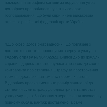
накладення штрафних санкцій за порушення умов
договірних правовідносин у різних сферах
господарювання, що були спричинені військовою
агресією російської федерації проти України.
4.1.
У сфері договірних відносин , що повʼязані з
доставкою вантажів пропонуємо звернути увагу на
судову справу № 904/822/22
. Відповідно до фабули
справи підприємство звернулося з позовом до свого
контрагента про стягнення штрафу за прострочення
термінів доставки вантажів та порожніх вагонів.
Відповідач просив зменшити розмір заявленої до
стягнення суми штрафу до однієї гривні та звертав
увагу суду, що зобов’язання з перевезення виконано у
повному обсязі, вантаж доставлено, а саме