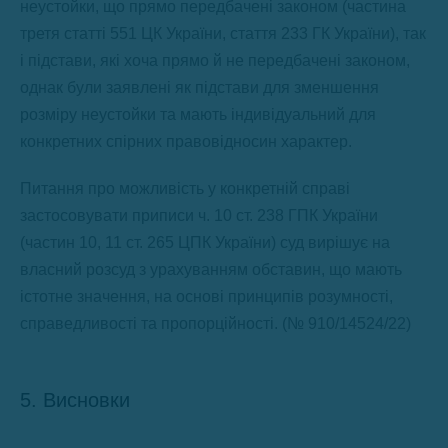
неустойки, що прямо передбачені законом (частина
третя статті 551 ЦК України, стаття 233 ГК України), так
і підстави, які хоча прямо й не передбачені законом,
однак були заявлені як підстави для зменшення
розміру неустойки та мають індивідуальний для
конкретних спірних правовідносин характер.
Питання про можливість у конкретній справі
застосовувати приписи ч. 10 ст. 238 ГПК України
(частин 10, 11 ст. 265 ЦПК України) суд вирішує на
власний розсуд з урахуванням обставин, що мають
істотне значення, на основі принципів розумності,
справедливості та пропорційності. (№ 910/14524/22)
5. Висновки