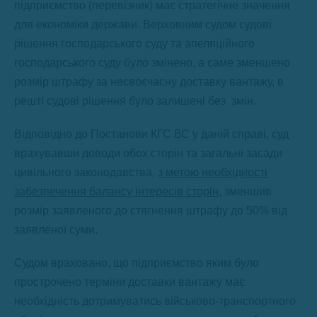
підприємство (перевізник) має стратегічне значення
для економіки держави. Верховним судом судові
рішення господарського суду та апеляційного
господарського суду було змінено, а саме зменшено
розмір штрафу за несвоєчасну доставку вантажу, в
решті судові рішення було залишені без змін.
Відповідно до Постанови КГС ВС у даній справі, суд
врахувавши доводи обох сторін та загальні засади
цивільного законодавства,
з метою необхідності
забезпечення балансу інтересів сторін
, зменшив
розмір заявленого до стягнення штрафу до 50% від
заявленої суми.
Судом враховано, що підприємство яким було
прострочено терміни доставки вантажу має
необхідність дотримуватись військово-транспортного