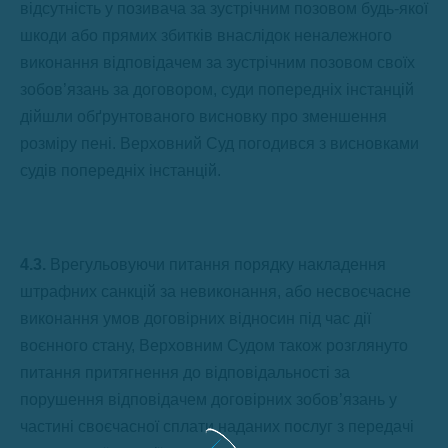
відсутність у позивача за зустрічним позовом будь-якої
шкоди або прямих збитків внаслідок неналежного
виконання відповідачем за зустрічним позовом своїх
зобов’язань за договором, суди попередніх інстанцій
дійшли обґрунтованого висновку про зменшення
розміру пені. Верховний Суд погодився з висновками
судів попередніх інстанцій.
4.3.
Врегульовуючи питання порядку накладення
штрафних санкцій за невиконання, або несвоєчасне
виконання умов договірних відносин під час дії
воєнного стану, Верховним Судом також розглянуто
питання притягнення до відповідальності за
порушення відповідачем договірних зобов’язань у
частині своєчасної сплати наданих послуг з передачі