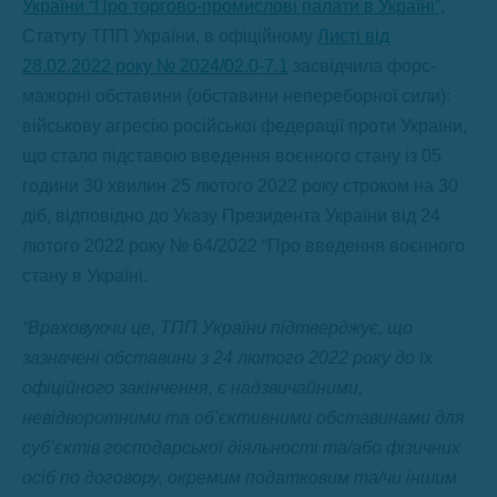
України “Про торгово-промислові палати в Україні”
,
Статуту ТПП України, в офіційному
Листі від
28.02.2022 року № 2024/02.0-7.1
засвідчила форс-
мажорні обставини (обставини непереборної сили):
військову агресію російської федерації проти України,
що стало підставою введення воєнного стану із 05
години 30 хвилин 25 лютого 2022 року строком на 30
діб, відповідно до Указу Президента України від 24
лютого 2022 року № 64/2022 “Про введення воєнного
стану в Україні.
“Враховуючи це, ТПП України підтверджує, що
зазначені обставини з 24 лютого 2022 року до їх
офіційного закінчення, є надзвичайними,
невідворотними та об’єктивними обставинами для
суб’єктів господарської діяльності та/або фізичних
осіб по договору, окремим податковим та/чи іншим