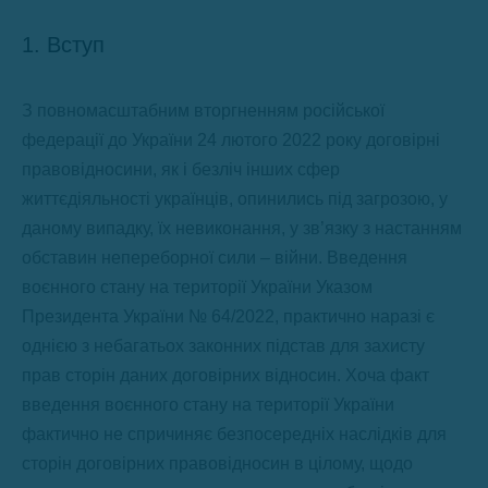
1. Вступ
З повномасштабним вторгненням російської
федерації до України 24 лютого 2022 року договірні
правовідносини, як і безліч інших сфер
життєдіяльності українців, опинились під загрозою, у
даному випадку, їх невиконання, у зв’язку з настанням
обставин непереборної сили – війни. Введення
воєнного стану на території України Указом
Президента України № 64/2022, практично наразі є
однією з небагатьох законних підстав для захисту
прав сторін даних договірних відносин. Хоча факт
введення воєнного стану на території України
фактично не спричиняє безпосередніх наслідків для
сторін договірних правовідносин в цілому, щодо