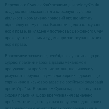
Верховного Суду, є обов’язковими для всіх суб’єктів
владних повноважень, які застосовують у своїй
діяльності нормативно-правовий акт, що містить
відповідну норму права. Висновки щодо застосування
норм права, викладені у постановах Верховного Суду,
враховуються іншими судами при застосуванні таких
норм права.
Враховуючи зазначене, необхідно зауважити, що роль
судової практики наразі є дієвим механізмом
врегулювання проблемних питань, що виникли у
результаті порушення умов договірних відносин, що
спричинено військовою агресією російської федерації
проти України. Верховним Судом наразі формується
судова практика, щодо врегулювання зазначеної
проблематики, що стосуються порушення договірних
правовідносин у різних сферах господарювання в