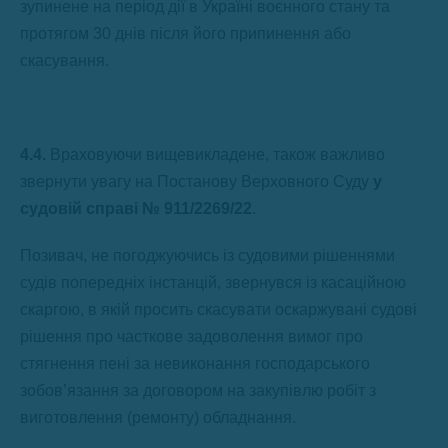
зупинене на період дії в Україні воєнного стану та
протягом 30 днів після його припинення або
скасування.
4.4.
Враховуючи вищевикладене, також важливо
звернути увагу на Постанову Верховного Суду
у
судовій справі № 911/2269/22
.
Позивач, не погоджуючись із судовими рішеннями
судів попередніх інстанцій, звернувся із касаційною
скаргою, в якій просить скасувати оскаржувані судові
рішення про часткове задоволення вимог про
стягнення пені за невиконання господарського
зобов’язання за договором на закупівлю робіт з
виготовлення (ремонту) обладнання.