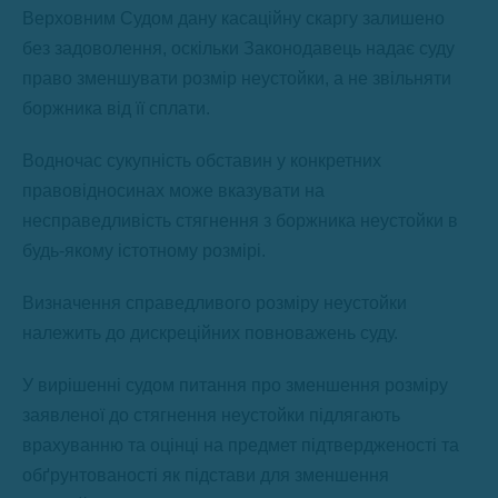
Верховним Судом дану касаційну скаргу залишено
без задоволення, оскільки Законодавець надає суду
право зменшувати розмір неустойки, а не звільняти
боржника від її сплати.
Водночас сукупність обставин у конкретних
правовідносинах може вказувати на
несправедливість стягнення з боржника неустойки в
будь-якому істотному розмірі.
Визначення справедливого розміру неустойки
належить до дискреційних повноважень суду.
У вирішенні судом питання про зменшення розміру
заявленої до стягнення неустойки підлягають
врахуванню та оцінці на предмет підтвердженості та
обґрунтованості як підстави для зменшення