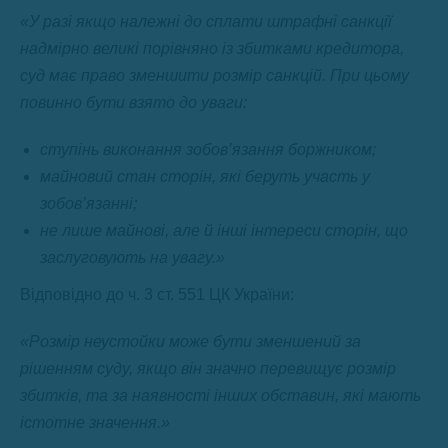
«У разі якщо належні до сплати штрафні санкції
надмірно великі порівняно із збитками кредитора,
суд має право зменшити розмір санкцій. При цьому
повинно бути взято до уваги:
ступінь виконання зобов’язання боржником;
майновий стан сторін, які беруть участь у
зобов’язанні;
не лише майнові, але й інші інтереси сторін, що
заслуговують на увагу.»
Відповідно до ч. 3 ст. 551 ЦК України:
«Розмір неустойки може бути зменшений за
рішенням суду, якщо він значно перевищує розмір
збитків, та за наявності інших обставин, які мають
істотне значення.»