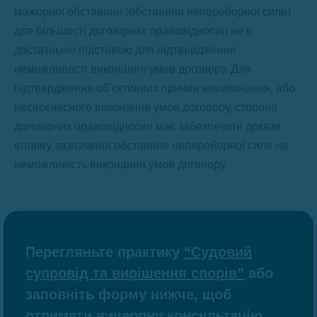
мажорної обставини (обставини непереборної сили)
для більшості договірних правовідносин не є
достатньою підставою для підтвердження
неможливості виконання умов договору. Для
підтвердження об’єктивних причин невиконання, або
несвоєчасного виконання умов договору, сторона
договірних правовідносин має забезпечити докази
впливу зазначеної обставини непереборної сили на
неможливість виконання умов договору.
Перегляньте практику
“Судовий
супровід та вирішення спорів”
або
заповніть форму нижче, щоб
отримати вичерпну консультацію