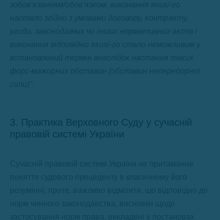
зобов’язанням/обов’язком, виконання яких/-го
настало згідно з умовами договору, контракту,
угоди, законодавчих чи інших нормативних актів і
виконання відповідно яких/-го стало неможливим у
встановлений термін внаслідок настання таких
форс-мажорних обставин (обставин непереборної
сили)”.
3. Практика Верховного Суду у сучасній
правовій системі України
Сучасній правовій системі України не притаманне
поняття судового прецеденту в класичному його
розумінні, проте, важливо відмітити, що відповідно до
норм чинного законодавства, висновки щодо
застосування норм права, викладені у постановах