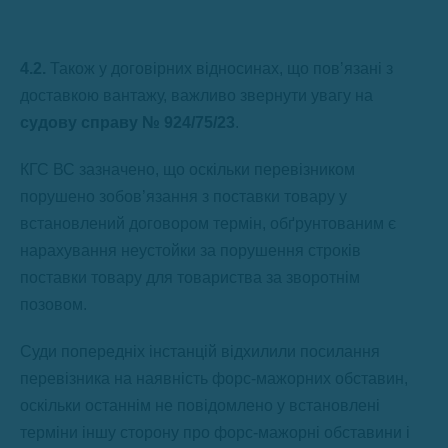
4.2.
Також у договірних відносинах, що повʼязані з
доставкою вантажу, важливо звернути увагу на
судову справу № 924/75/23
.
КГС ВС зазначено, що оскільки перевізником
порушено зобов’язання з поставки товару у
встановлений договором термін, обґрунтованим є
нарахування неустойки за порушення строків
поставки товару для товариства за зворотнім
позовом.
Суди попередніх інстанцій відхилили посилання
перевізника на наявність форс-мажорних обставин,
оскільки останнім не повідомлено у встановлені
терміни іншу сторону про форс-мажорні обставини і