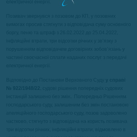
електричної енергії.
Позивач звернувся з позовом до КП, у позовних
вимогах просив стягнути з відповідача суму основного
боргу, пеню та штраф з 26.02.2022 до 25.04.2022,
інфляційні втрати, три відсотки річних у зв’язку з
порушенням відповідачем договірних зобов’язань у
частині своєчасної сплати наданих послуг з передачі
електричної енергії.
Відповідно до Постанови Верховного Суду
у справі
№ 922/1948/22
, судові рішення попередніх судових
інстанцій залишено без змін. Попередньо Рішенням
господарського суду, залишеним без змін постановою
апеляційного господарського суду, позов задоволено
частково, стягнуто з відповідача на користь позивача
три відсотки річних, інфляційні втрати, відмовлено в