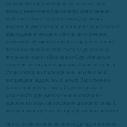
Враховуючи вищевикладене, зазначаємо, що у
випадку неможливості досудового врегулювання
розбіжностей між контрагентами щодо питань
порушення умов виконання договірних зобов’язань та
відшкодування завданих збитків, що спричинені
російською військовою агресією, вирішення даного
питання зазвичай покладається на суд. З аналізу
актуальної практики Верховного Суду вбачається
тенденція застосування принципу балансу інтересів
сторін договірних правовідносин, що одночасно
постраждали від російської агресії. Застосування
даного принципу дає змогу Суду врегулювати
розбіжності щодо умов виконання договірних
відносин та питань застосування штрафних санкцій,
врахувавши інтереси усіх сторін договірних відносин.
Проте, також важливо зазначити, що настання форс-