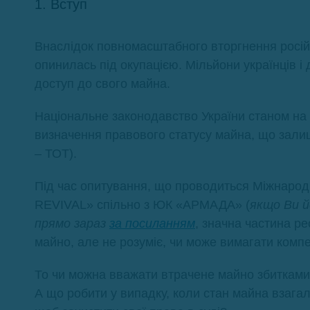
1. Вступ
Внаслідок повномасштабного вторгнення російс
опинилась під окупацією. Мільйони українців і
доступ до свого майна.
Національне законодавство України станом на
визначення правового статусу майна, що зали
– ТОТ).
Під час опитування, що проводиться Міжнар
REVIVAL» спільно з ЮК «АРМАДА» (
якщо Ви й
прямо зараз
за посиланням
, значна частина р
майно, але не розуміє, чи може вимагати компен
То чи можна вважати втрачене майно збитками
А що робити у випадку, коли стан майна взагал