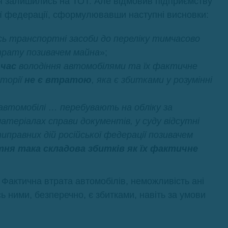
я залишились на ТОТ. Але відмовив підприємству
кої федерації, сформулювавши наступні висновки:
ись транспортні засоби до переліку тимчасово
втрату позивачем майна
»;
 час
володіння автомобілями та їх фактичне
иторії
не є втратою
, яка є збитками у розумінні
втомобілі … перебувають на обліку за
атеріалах справи документів, у суду відсутні
правних дій російської федерації позивачем
тня така складова збитків як їх фактичне
 Фактична втрата автомобілів, неможливість ані
ь ними, безперечно, є збитками, навіть за умови