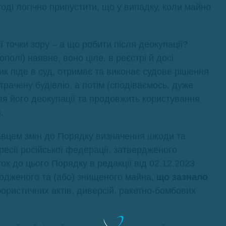
ді логічно припустити, що у випадку, коли майно
 точки зору – а що робити після деокупації?
олі) наявне, воно ціле, в реєстрі й досі
 піде в суд, отримає та виконає судове рішення
трачену будівлю, а потім (сподіваємось, дуже
сля його деокупації та продовжить користування
.
вцем змін до Порядку визначення шкоди та
гресії російської федерації, затвердженого
к до цього Порядку в редакції від 02.12.2023
кодженого та (або) знищеного майна,
що зазнало
рористичних актів, диверсій, ракетно-бомбових