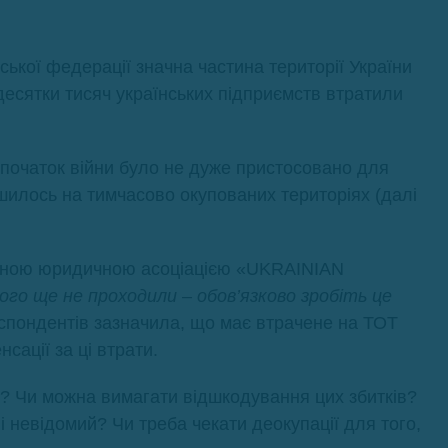
ької федерації значна частина території України
 десятки тисяч українських підприємств втратили
 початок війни було не дуже пристосовано для
шилось на тимчасово окупованих територіях (далі
одною юридичною асоціацією «UKRAINIAN
ого ще не проходили – обов’язково зробіть це
еспондентів зазначила, що має втрачене на ТОТ
сації за ці втрати.
? Чи можна вимагати відшкодування цих збитків?
і невідомий? Чи треба чекати деокупації для того,