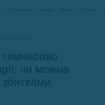
и
Про компанію
Команда
Кар’єра
Контакти
с читання: 9 хвилин
а тимчасово
рії: чи можна
у збитками