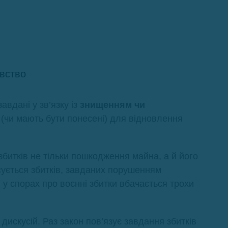
авство
авдані у зв’язку із
знищенням чи
і (чи мають бути понесені) для відновлення
битків не тільки пошкодження майна, а й його
осується збитків, завданих порушенням
я у спорах про воєнні збитки вбачається трохи
искусій. Раз закон пов’язує завдання збитків