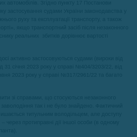
х автомобілів. Згідно пункту 17 Постанови
ку застосування судами України законодавства у
нього руху та експлуатації транспорту, а також
орті», якщо транспортний засіб після незаконного
снику реальних збитків дорівнює вартості
 досі активно застосовуються судами (вироки від
д 31 січня 2023 року у справі №404/3203/22, від
ервня 2023 року у справі №317/2961/22 та багато
ити зі справами, що стосуються незаконного
 заволодіння так і не було знайдено. Фактичний
лишається титульним володільцем, але доступу
 – через протиправні дії іншої особи (в одному
панта).