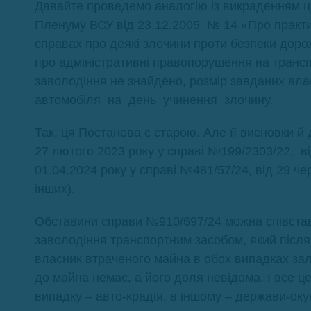
Давайте проведемо аналогію із викраденням ци
Пленуму ВСУ від 23.12.2005 № 14 «Про практи
справах про деякі злочини проти безпеки дорож
про адміністративні правопорушення на трансп
заволодіння не знайдено, розмір завданих вла
автомобіля на день учинення злочину.
Так, ця Постанова є старою. Але її висновки й
27 лютого 2023 року у справі №199/2303/22, ві
01.04.2024 року у справі №481/57/24, від 29 ч
інших).
Обставини справи №910/697/24 можна співстав
заволодіння транспортним засобом, який після
власник втраченого майна в обох випадках за
до майна немає, а його доля невідома. І все це
випадку – авто-крадія, в іншому – держави-оку