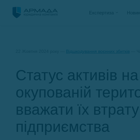
Експертиза
Новин
22 Жовтня 2024 року —
Відшкодування воєнних збитків
— Ча
Статус активів н
окупованій терито
вважати їх втрат
підприємства