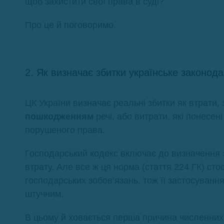
щоб захистити свої права в суді?
Про це й поговоримо.
2. Як визначає збитки українське законод
ЦК України визначає реальні збитки як втрати, з
пошкодженням
речі, або витрати, які понесен
порушеного права.
Господарський кодекс включає до визначення з
втрату. Але все ж ця норма (стаття 224 ГК) ст
господарських зобов’язань, тож її застосуванн
штучним.
В цьому й ховається перша причина численних д