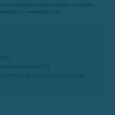
д якими втрачено через окупацію: чи можна
міжнародного законодавства?
вство
 втратою активів на ТОТ
изначеності на користь правопорушника