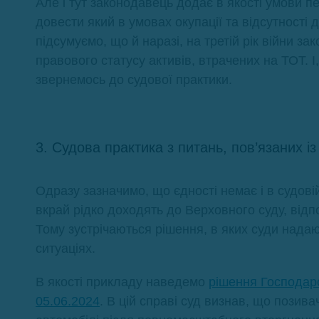
Але і тут законодавець додає в якості умови 
довести який в умовах окупації та відсутності 
підсумуємо, що й наразі, на третій рік війни з
правового статусу активів, втрачених на ТОТ. І
звернемось до судової практики.
3. Судова практика з питань, пов’язаних і
Одразу зазначимо, що єдності немає і в судові
вкрай рідко доходять до Верховного суду, відп
Тому зустрічаються рішення, в яких суди надаю
ситуаціях.
В якості прикладу наведемо
рішення Господарс
05.06.2024
. В цій справі суд визнав, що позив