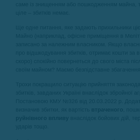
саме із знищенням або пошкодженням майна, то
ціле – збитків немає.
Ще одне питання, яке задають прихильники цієї
Майно (наприклад, офісне приміщення в Мелітоп
записано за належним власником. Якщо власник
про відшкодування збитків, отримає кошти за в
скоро) спокійно повернеться до свого міста пі
своїм майном? Маємо безпідставне збагачення
Трохи покращило ситуацію прийняття законода
збитків, завданих Україні внаслідок збройної а
Постановою КМУ №326 від 20.03.2022 р. Додато
визначив збитки, як вартість
втраченого
, пош
руйнівного впливу
внаслідок бойових дій, те
ударів тощо.