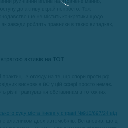
певний руйнівний вплив на втрачене майно,
доступу до активу вкрай непросто. Тож
аконодавство ще не містить конкретики щодо
, як завжди роблять правники в таких випадках,
з втратою активів на ТОТ
й практиці. З огляду на те, що спори проти рф
овідних висновків ВС у цій сфері просто немає.
ть різні трактування обставинам в тотожних
ького суду міста Києва у справі №910/697/24 від
ач є власником двох автомобілів. Встановив, що ці