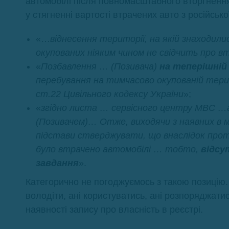
автомобілі після повномасштабного вторгненн
у стягненні вартості втрачених авто з російсь
«…
віднесення території, на якій знаходил
окупованих ніяким чином не свідчить про 
«
Позбавлення … (Позивача)
на теперішній
перебування на тимчасово окупованій тер
ст.22 Цивільного кодексу України
»;
«
згідно листа … сервісного центру МВС …а
(Позивачем)… Отже, виходячи з наявних в м
підстави стверджувати, що внаслідок проти
було втрачено автомобілі … тобто,
відсу
завдання
».
Категорично не погоджуємось з такою позицію.
володіти, ані користуватись, ані розпоряджатис
наявності запису про власність в реєстрі.