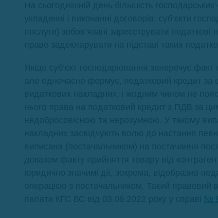
На сьогоднішній день більшість господарських
укладенні і виконанні договорів, суб’єкти гос
послуги) зобов’язані зареєструвати податкові на
право задекларувати на підставі таких податк
Якщо суб’єкт господарювання заперечує факт п
але одночасно формує, податковий кредит за ф
видаткових накладних, і жодним чином не поясн
нього права на податковий кредит з ПДВ за ци
недобросовісною та нерозумною. У такому випа
накладних засвідчують волю до настання певн
виписана (постачальником) на постачання пос
доказом факту прийняття товару від контраген
юридично значимі дії, зокрема, відобразив по
операцією з постачальником. Такий правовий в
палати КГС ВС від 03.06.2022 року у справі
№ 9