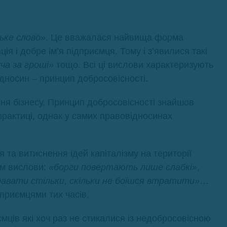
ьке слово»
. Це вважалася найвища форма
ія і добре ім’я підприємця. Тому і з’явилися такі
ча за гроші»
тощо. Всі ці вислови характеризують
дносин – принцип добросовісності.
ня бізнесу. Принцип добросовісності знайшов
практиці, однак у самих правовідносинах
я та витиснення ідей капіталізму на території
хом вислови:
«борги повертають лише слабкі»
,
давати стільки, скільки не боїшся втратити»
…
дприємцями тих часів.
ємців які хоч раз не стикалися із недобросовісною