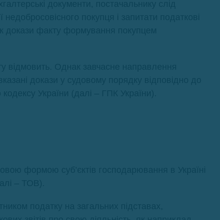
хгалтерські документи, постачальнику слід
ї недобросовісного покупця і запитати податкові
кож докази факту формування покупцем
ту відмовить. Однак завчасне направлення
вказані докази у судовому порядку відповідно до
кодексу України (далі – ГПК України).
овою формою суб’єктів господарювання в Україні
алі – ТОВ).
тником податку на загальних підставах,
ових звітів про свою діяльність, як наприклад