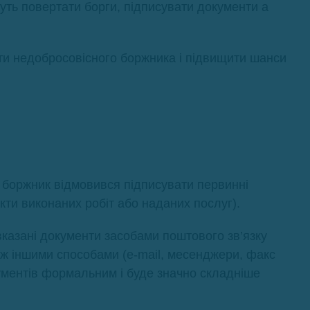
чуть повертати борги, підписувати документи а
ати недобросовісного боржника і підвищити шанси
 боржник відмовився підписувати первинні
акти виконаних робіт або наданих послуг).
казані документи засобами поштового зв’язку
ож іншими способами (e-mail, месенджери, факс
ментів формальним і буде значно складніше