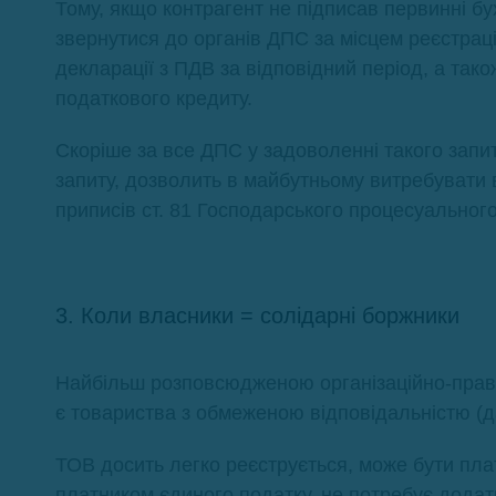
Тому, якщо контрагент не підписав первинні бу
звернутися до органів ДПС за місцем реєстраці
декларації з ПДВ за відповідний період, а та
податкового кредиту.
Скоріше за все ДПС у задоволенні такого запи
запиту, дозволить в майбутньому витребувати 
приписів ст. 81 Господарського процесуального 
3. Коли власники = солідарні боржники
Найбільш розповсюдженою організаційно-прав
є товариства з обмеженою відповідальністю (д
ТОВ досить легко реєструється, може бути пла
платником єдиного податку, не потребує додатк