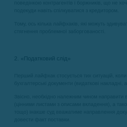
поведінкою контрагентів і боржників, що не хо
подекуди навіть спілкуватися з кредитором.
Тому, ось кілька лайфхаків, які можуть здивув
стягнення проблемної заборгованості.
2. «Податковий слід»
Перший лайфхак стосується тих ситуацій, коли
бухгалтерські документи (видаткові накладні, 
Звісно, необхідно належним чином направити в
(цінними листами з описами вкладення), а так
тощо) інакше суд вважатиме направлення доку
довести факт поставки.