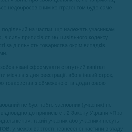
 все недобросовісним контрагентом буде саме
, поділений на частки, що належать учасникам
 в силу приписів ст. 96 Цивільного кодексу
і за діяльність товариства окрім випадків,
ми.
 зобов’язані сформувати статутний капітал
місяців з дня реєстрації, або в інший строк,
Про товариства з обмеженою та додатковою
ований не був, тобто засновник (учасник) не
відповідно до приписів ст. 2 Закону України «Про
дальністю», такий учасник або учасники несуть
 ТОВ, у межах вартості невнесеної частини вкладу