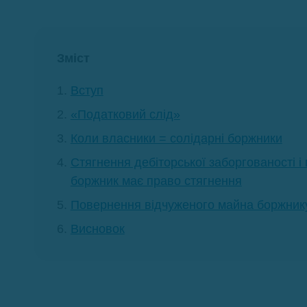
Зміст
Вступ
«Податковий слід»
Коли власники = солідарні боржники
Стягнення дебіторської заборгованості і 
боржник має право стягнення
Повернення відчуженого майна боржнику
Висновок