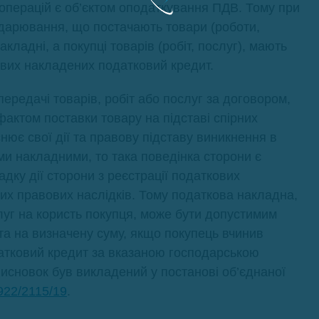
 операцій є об’єктом оподаткування ПДВ. Тому при
подарювання, що постачають товари (роботи,
кладні, а покупці товарів (робіт, послуг), мають
ових накладених податковий кредит.
ередачі товарів, робіт або послуг за договором,
актом поставки товару на підставі спірних
ює свої дії та правову підставу виникнення в
ми накладними, то така поведінка сторони є
дку дії сторони з реєстрації податкових
их правових наслідків. Тому податкова накладна,
луг на користь покупця, може бути допустимим
та на визначену суму, якщо покупець вчинив
датковий кредит за вказаною господарською
исновок був викладений у постанові об’єднаної
22/2115/19
.