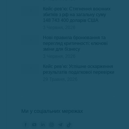
Кейс-рев’ю: Стягнення воєнних
збитків з рф на загальну суму
148 743 400 доларів США
3 Червня, 2026
Нові правила бронювання та
перегляд критичності: ключові
зміни для бізнесу
3 Червня, 2026
Кейс рев’ю: Успішне оскарження
результатів податкової перевірки
29 Травня, 2026
Ми у соціальних мережах
Знайдіть нас на:
Сторінка
Сторінка
Сторінка
Сторінка
Сторінка
Сторінка