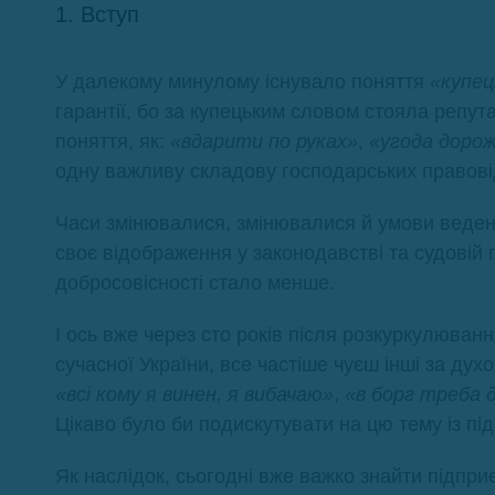
1. Вступ
У далекому минулому існувало поняття
«купец
гарантії, бо за купецьким словом стояла репутац
поняття, як:
«вдарити по руках»
,
«угода дорож
одну важливу складову господарських правові
Часи змінювалися, змінювалися й умови веден
своє відображення у законодавстві та судовій 
добросовісності стало менше.
І ось вже через сто років після розкуркулюванн
сучасної України, все частіше чуєш інші за ду
«всі кому я винен, я вибачаю»
,
«в борг треба 
Цікаво було би подискутувати на цю тему із пі
Як наслідок, сьогодні вже важко знайти підпри