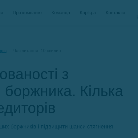
и
Про компанію
Команда
Кар’єра
Контакти
рів
— Час читання: 10 хвилин
ованості з
 боржника. Кілька
едиторів
аших боржників і підвищити шанси стягнення