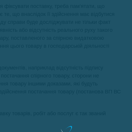
я фіксувати поставку, треба пам’ятати, що
 те, що внаслідок її здійснення має відбутися
ляду справи буде досліджувати не тільки факт
вність або відсутність реального руху такого
вару, поставленого за спірною видатковою
ня цього товару в господарській діяльності
документів, наприклад відсутність підпису
постачання спірного товару, сторони не
ня товару іншими доказами, які будуть
 здійснення постачання товару (постанова ВП ВС
вку товарів, робіт або послуг є так званий