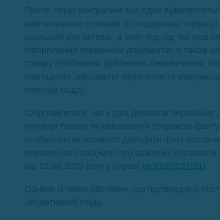
Проте, якщо контрагент все одно відмовляєтьс
визначальною ознакою господарської операції є
реальний рух активів, а тому суд під час розг
оформлення первинних документів, а також ная
товару (обставини здійснення перевезення то
накладною, обставини зберігання та використан
покупця тощо).
Слід пам’ятати, що у разі дефектів первинних 
покупця товару та невизнання стороною факту 
позбавлені можливості доводити факт постачан
переконливо свідчити про фактичні обставини
від 21.06.2023 року у справі
№ 916/3027/21
).
Однією із таких обставин, що підтверджує поста
«податковий слід».