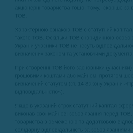
акціонерні товариства тощо. Тому, скоріше за
ТОВ.
Характерною ознакою ТОВ є статутний капітал
такого ТОВ. Оскільки ТОВ є юридичною особою,
України учасники ТОВ не несуть відповідальност
визначених законом та установчими документа
При створенні ТОВ його засновники (учасники)
грошовими коштами або майном, протягом шести 
визначений статутом (ст. 14 Закону України «
відповідальністю»).
Якщо в указаний строк статутний капітал сформ
виконав свої майнові зобов’язання перед ТОВ, 
товариства з обмеженою та додатковою відпові
солідарну відповідальність за зобов’язаннями