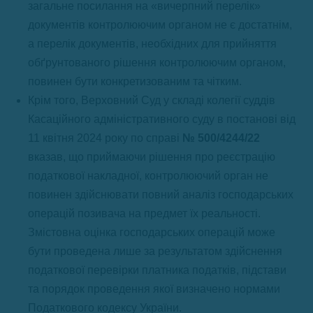
загальне посилання на «вичерпний перелік»
документів контролюючим органом не є достатнім,
а перелік документів, необхідних для прийняття
обґрунтованого рішення контролюючим органом,
повинен бути конкретизованим та чітким.
Крім того, Верховний Суд у складі колегії суддів
Касаційного адміністративного суду в постанові від
11 квітня 2024 року по справі
№ 500/4244/22
вказав, що приймаючи рішення про реєстрацію
податкової накладної, контролюючий орган не
повинен здійснювати повний аналіз господарських
операцій позивача на предмет їх реальності.
Змістовна оцінка господарських операцій може
бути проведена лише за результатом здійснення
податкової перевірки платника податків, підстави
та порядок проведення якої визначено нормами
Податкового кодексу України.