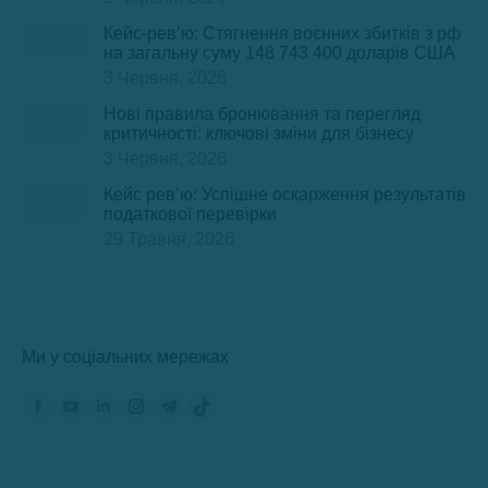
Кейс-рев’ю: Стягнення воєнних збитків з рф
на загальну суму 148 743 400 доларів США
3 Червня, 2026
Нові правила бронювання та перегляд
критичності: ключові зміни для бізнесу
3 Червня, 2026
Кейс рев’ю: Успішне оскарження результатів
податкової перевірки
29 Травня, 2026
Ми у соціальних мережах
Знайдіть нас на:
Сторінка
Сторінка
Сторінка
Сторінка
Сторінка
Сторінка
Фейсбук
YouTube
ЛінкедІн
Інстаграм
Телеграм
TikTok
відкриється
відкриється
відкриється
відкриється
відкриється
відкриється