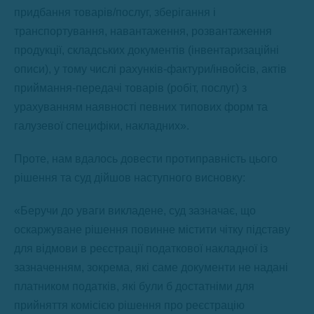
придбання товарів/послуг, зберігання і
транспортування, навантаження, розвантаження
продукції, складських документів (інвентаризаційні
описи), у тому числі рахунків-фактури/інвойсів, актів
приймання-передачі товарів (робіт, послуг) з
урахуванням наявності певних типових форм та
галузевої специфіки, накладних».
Проте, нам вдалось довести протиправність цього
рішення та суд дійшов наступного висновку:
«Беручи до уваги викладене, суд зазначає, що
оскаржуване рішення повинне містити чітку підставу
для відмови в реєстрації податкової накладної із
зазначенням, зокрема, які саме документи не надані
платником податків, які були б достатніми для
прийняття комісією рішення про реєстрацію