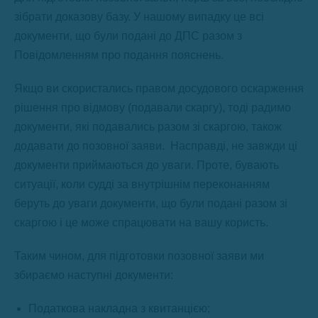
зібрати доказову базу. У нашому випадку це всі
документи, що були подані до ДПС разом з
Повідомленням про подання пояснень.
Якщо ви скористались правом досудового оскарження
рішення про відмову (подавали скаргу), тоді радимо
документи, які подавались разом зі скаргою, також
додавати до позовної заяви. Насправді, не завжди ці
документи приймаються до уваги. Проте, бувають
ситуації, коли судді за внутрішнім переконанням
беруть до уваги документи, що були подані разом зі
скаргою і це може спрацювати на вашу користь.
Таким чином, для підготовки позовної заяви ми
збираємо наступні документи:
Податкова накладна з квитанцією;