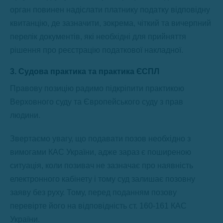
орган повинен надіслати платнику податку відповідну
квитанцію, де зазначити, зокрема, чіткий та вичерпний
перелік документів, які необхідні для прийняття
рішення про реєстрацію податкової накладної.
3. Судова практика та практика ЄСПЛ
Правову позицію радимо підкріпити практикою
Верховного суду та Європейського суду з прав
людини.
Звертаємо увагу, що подавати позов необхідно з
вимогами КАС України, адже зараз є поширеною
ситуація, коли позивач не зазначає про наявність
електронного кабінету і тому суд залишає позовну
заяву без руху. Тому, перед поданням позову
перевірте його на відповідність ст. 160-161 КАС
України.