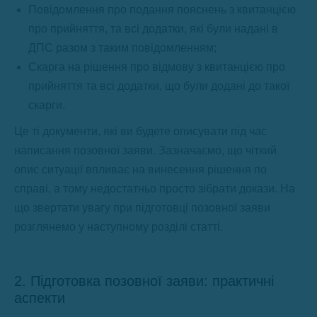
Повідомлення про подання пояснень з квитанцією
про прийняття, та всі додатки, які були надані в
ДПС разом з таким повідомленням;
Скарга на рішення про відмову з квитанцією про
прийняття та всі додатки, що були додані до такої
скарги.
Це ті документи, які ви будете описувати під час
написання позовної заяви. Зазначаємо, що чіткий
опис ситуації впливає на винесення рішення по
справі, а тому недостатньо просто зібрати докази. На
що звертати увагу при підготовці позовної заяви
розглянемо у наступному розділі статті.
2. Підготовка позовної заяви: практичні
аспекти