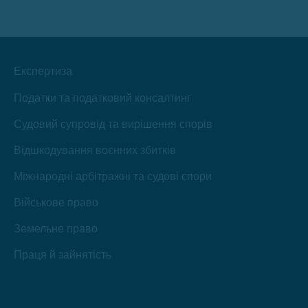
в
в
в
в
в
в
новому
новому
новому
новому
новому
новому
вікні
вікні
вікні
вікні
вікні
вікні
Експертиза
Податки та податковий консалтинг
Судовий супровід та вирішення спорів
Відшкодування воєнних збитків
Міжнародні арбітражні та судові спори
Військове право
Земельне право
Праця й зайнятість