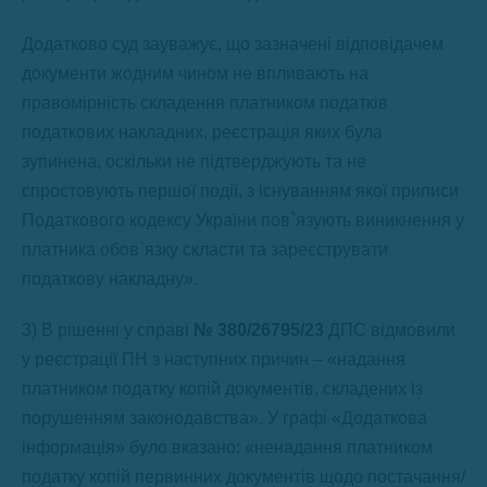
Додатково суд зауважує, що зазначені відповідачем
документи жодним чином не впливають на
правомірність складення платником податків
податкових накладних, реєстрація яких була
зупинена, оскільки не підтверджують та не
спростовують першої події, з існуванням якої приписи
Податкового кодексу України пов`язують виникнення у
платника обов`язку скласти та зареєструвати
податкову накладну».
3) В рішенні у справі
№
380/26795/23
ДПС відмовили
у реєстрації ПН з наступних причин – «надання
платником податку копій документів, складених із
порушенням законодавства». У графі «Додаткова
інформація» було вказано: «ненадання платником
податку копій первинних документів щодо постачання/