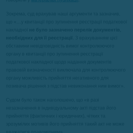
Зокрема, суд врахував наші аргументи та зазначив,
що «…у квитанції про зупинення реєстрації податкової
накладної
не було зазначено перелік документів,
необхідних для її реєстрації
. З врахуванням цієї
обставини невідповідність вимог контролюючого
органу в квитанції про зупинення реєстрації
податкової накладної щодо надання документів
правовій визначеності виключала для контролюючого
органу можливість прийняття негативного для
позивача рішення з підстав невиконання ним вимог».
Судом було також наголошено, що «в разі
незазначення в індивідуальному акті підстав його
прийняття (фактичних і юридичних), чітких та
зрозумілих мотивів його прийняття такий акт не може
вважатися правомірним».