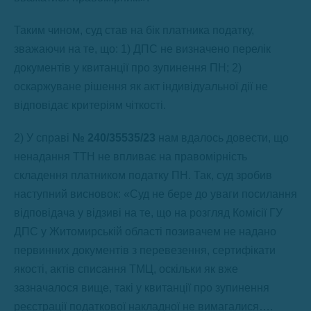
Таким чином, суд став на бік платника податку,
зважаючи на те, що: 1) ДПС не визначено перелік
документів у квитанції про зупинення ПН; 2)
оскаржуване рішення як акт індивідуальної дії не
відповідає критеріям чіткості.
2) У справі
№
240/35535/23
нам вдалось довести, що
ненадання ТТН не впливає на правомірність
складення платником податку ПН. Так, суд зробив
наступний висновок: «Суд не бере до уваги посилання
відповідача у відзиві на те, що на розгляд Комісії ГУ
ДПС у Житомирській області позивачем не надано
первинних документів з перевезення, сертифікати
якості, актів списання ТМЦ, оскільки як вже
зазначалося вище, такі у квитанції про зупинення
реєстрації податкової накладної не вимагалися….