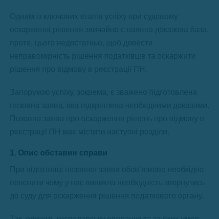
Одним із ключових етапів успіху при судовому
оскарженні рішення звичайно є наявна доказова база,
проте, цього недостатньо, щоб довести
неправомірність рішення податківців та оскаржити
рішення про відмову в реєстрації ПН.
Запорукою успіху, зокрема, є зважено підготовлена
позовна заява, яка підкріплена необхідними доказами.
Позовна заява про оскарження рішень про відмову в
реєстрації ПН має містити наступні розділи.
1. Опис обставин справи
При підготовці позовної заяви обов’язково необхідно
пояснити чому у нас виникла необхідність звернутись
до суду для оскарження рішення податкового органу.
Так, опишіть господарську операцію та за яких умов