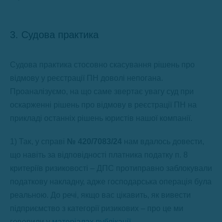
3. Судова практика
Судова практика стосовно скасування рішень про
відмову у реєстрації ПН доволі непогана.
Проаналізуємо, на що саме звертає увагу суд при
оскарженні рішень про відмову в реєстрації ПН на
прикладі останніх рішень юристів нашої компанії.
1) Так, у справі
№
420/7083/24
нам вдалось довести,
що навіть за відповідності платника податку п. 8
критеріїв ризиковості – ДПС протиправно заблокували
податкову накладну, адже господарська операція була
реальною. До речі, якщо вас цікавить, як вивести
підприємство з категорії ризикових – про це ми
говорили у
матеріалах публікації
.