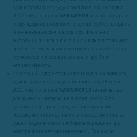
адміністративного суду в постанові від 18 грудня
2019 року по справі
№560/435/19
вказав, що у разі
спору щодо правомірності рішення суб`єкт владних
повноважень може посилатися тільки на ті
обставини, які зазначені в рішенні як підстава його
прийняття. Не зазначення в рішенні цих обставин
тлумачиться на користь висновку про його
неправомірність.
Верховний Суд у складі колегії суддів Касаційного
адміністративного суду в постанові від 26 травня
2021 року по справі
№560/3609/18
зазначив, що
для кожного критерію, на підставі якого було
зупинено реєстрацію податкової накладної,
передбачений самостійний список документів, за
умови подання якого приймається рішення про
реєстрацію податкової накладної. При цьому