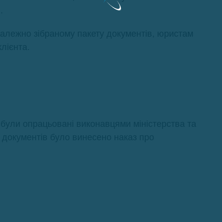
.
належно зібраному пакету документів, юристам
лієнта.
 були опрацьовані виконавцями міністерства та
у документів було винесено наказ про