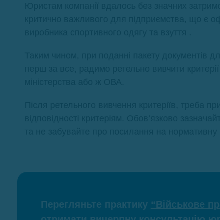
Юристам компанії вдалось без значних затримо
критично важливого для підприємства, що є оф
виробника спортивного одягу та взуття .
Таким чином, при поданні пакету документів д
перш за все, радимо ретельно вивчити критерії
міністерства або ж ОВА.
Після ретельного вивчення критеріїв, треба пр
відповідності критеріям. Обов’язково зазнача
та не забувайте про посилання на нормативну 
Перегляньте практику
“Військове п
отримати вичерпну консультацію юр