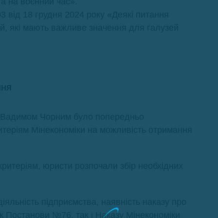
та на воєнний час».
3 від 18 грудня 2024 року «Деякі питання
ій, які мають важливе значення для галузей
ння
 Вадимом Чорним було попередньо
ритеріям Мінекономіки на можливість отримання
критеріям, юристи розпочали збір необхідних
іяльність підприємства, наявність наказу про
як Постанови №76, так і Наказу Мінекономіки