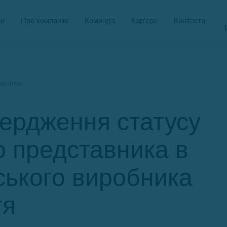
и
Про компанію
Команда
Кар’єра
Контакти
вилини
вердження статусу
о представника в
ського виробника
тя