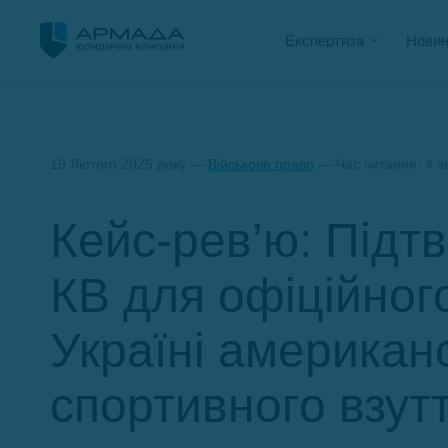
Експертиза
Новин
19 Лютого 2025 року —
Військове право
— Час читання: 4 х
Кейс-рев’ю: Підт
КВ для офіційног
Україні американ
спортивного взут