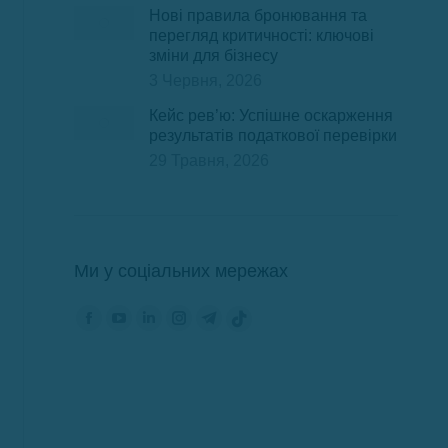
Нові правила бронювання та
перегляд критичності: ключові
зміни для бізнесу
3 Червня, 2026
Кейс рев’ю: Успішне оскарження
результатів податкової перевірки
29 Травня, 2026
Ми у соціальних мережах
Знайдіть нас на:
Сторінка
Сторінка
Сторінка
Сторінка
Сторінка
Сторінка
Фейсбук
YouTube
ЛінкедІн
Інстаграм
Телеграм
TikTok
відкриється
відкриється
відкриється
відкриється
відкриється
відкриється
в
в
в
в
в
в
новому
новому
новому
новому
новому
новому