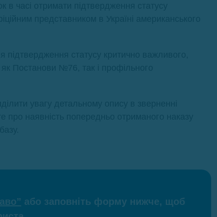
к в часі отримати підтвердження статусу
іційним представником в Україні американського
ля підтвердження статусу критично важливого,
 як Постанови №76, так і профільного
иділити увагу детальному опису в зверненні
йте про наявність попередньо отриманого наказу
базу.
раво”
або заповніть форму нижче, щоб
иста.