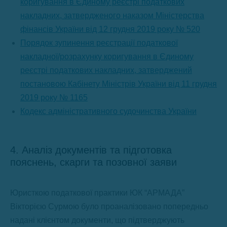
коригування в Єдиному реєстрі податкових
накладних, затвердженого наказом Міністерства
фінансів України від 12 грудня 2019 року № 520
Порядок зупинення реєстрації податкової
накладної/розрахунку коригування в Єдиному
реєстрі податкових накладних, затверджений
постановою Кабінету Міністрів України від 11 грудня
2019 року № 1165
Кодекс адміністративного судочинства України
4. Аналіз документів та підготовка
пояснень, скарги та позовної заяви
Юристкою податкової практики ЮК “АРМАДА”
Вікторією Сурмою було проаналізовано попередньо
надані клієнтом документи, що підтверджують