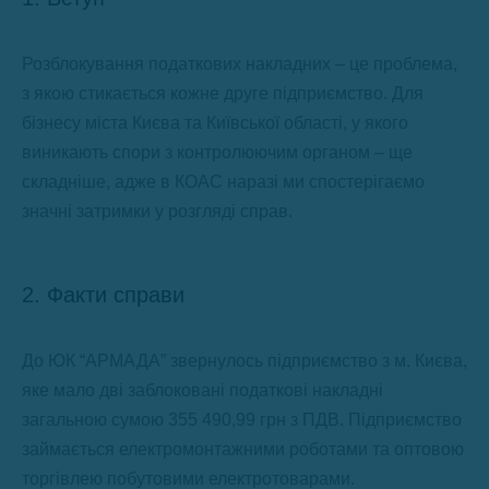
Розблокування податкових накладних – це проблема,
з якою стикається кожне друге підприємство. Для
бізнесу міста Києва та Київської області, у якого
виникають спори з контролюючим органом – ще
складніше, адже в КОАС наразі ми спостерігаємо
значні затримки у розгляді справ.
2. Факти справи
До ЮК “АРМАДА” звернулось підприємство з м. Києва,
яке мало дві заблоковані податкові накладні
загальною сумою 355 490,99 грн з ПДВ. Підприємство
займається електромонтажними роботами та оптовою
торгівлею побутовими електротоварами.