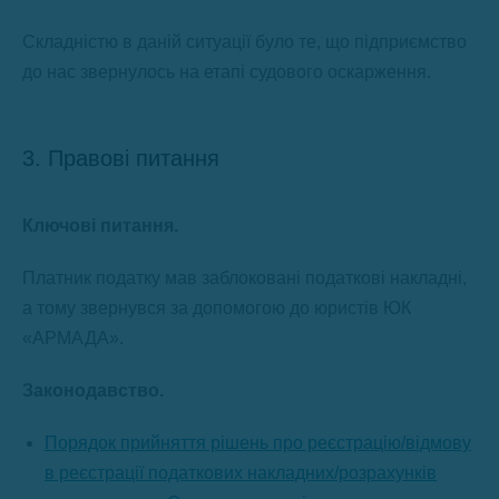
Складністю в даній ситуації було те, що підприємство
до нас звернулось на етапі судового оскарження.
3. Правові питання
Ключові питання.
Платник податку мав заблоковані податкові накладні,
а тому звернувся за допомогою до юристів ЮК
«АРМАДА».
Законодавство.
Порядок прийняття рішень про реєстрацію/відмову
в реєстрації податкових накладних/розрахунків