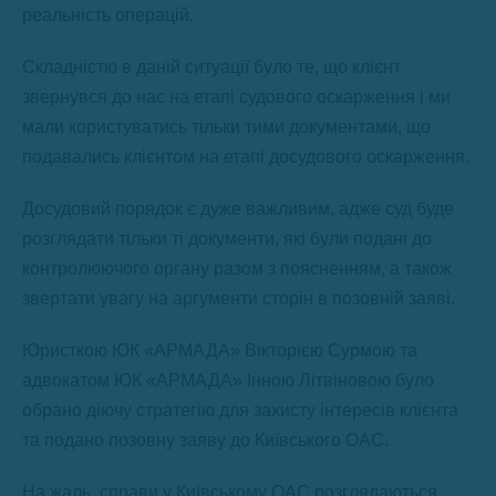
реальність операцій.
Складністю в даній ситуації було те, що клієнт
звернувся до нас на етапі судового оскарження і ми
мали користуватись тільки тими документами, що
подавались клієнтом на етапі досудового оскарження.
Досудовий порядок є дуже важливим, адже суд буде
розглядати тільки ті документи, які були подані до
контролюючого органу разом з поясненням, а також
звертати увагу на аргументи сторін в позовній заяві.
Юристкою ЮК «АРМАДА» Вікторією Сурмою та
адвокатом ЮК «АРМАДА» Інною Літвіновою було
обрано діючу стратегію для захисту інтересів клієнта
та подано позовну заяву до Київського ОАС.
На жаль, справи у Київському ОАС розглядаються