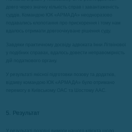
довго через значну кількість справ і завантаженість
суддів. Командою ЮК «АРМАДА» неодноразово
подавались клопотання про прискорення і тому нам
вдалось отримати довгоочікуване рішення суду.
Завдяки практичному досвіду адвоката Інни Літвінової
у подібних справах, вдалось довести неправомірність
дій податкового органу.
У результаті якісної підготовки позову та додатків,
відзиву командою ЮК «АРМАДА» було отримано
перемогу в Київському ОАС та Шостому ААС.
5. Результат
У результаті позовні вимоги нашого клієнта щодо