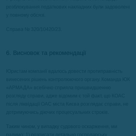
розблокування податкових накладних були задоволені
у повному обсязі.
Справа № 320/10420/23.
6. Висновок та рекомендації
Юристам компанії вдалось довести протиправність
винесених рішень контролюючого органу. Команда ЮК
«АРМАДА» всебічно сприяла пришвидшенню
розгляду справи, адже відомим є той факт, що КОАС
після ліквідації ОАС міста Києва розглядає справи, не
дотримуючись діючих процесуальних строків.
Таким чином, у випадку судового оскарження, ми
радимо: 1) розписати детально господарську