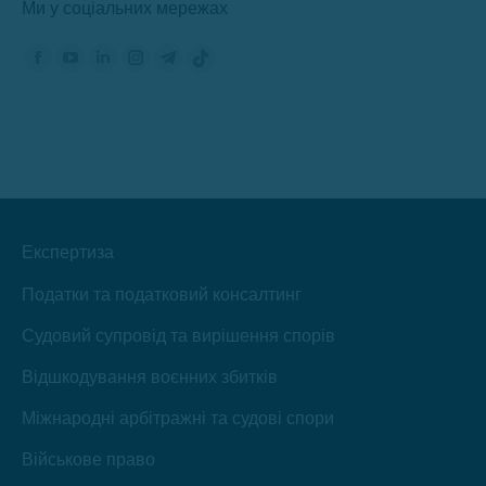
Ми у соціальних мережах
Знайдіть нас на:
Сторінка
Сторінка
Сторінка
Сторінка
Сторінка
Сторінка
Фейсбук
YouTube
ЛінкедІн
Інстаграм
Телеграм
TikTok
відкриється
відкриється
відкриється
відкриється
відкриється
відкриється
в
в
в
в
в
в
новому
новому
новому
новому
новому
новому
вікні
вікні
вікні
вікні
вікні
вікні
Експертиза
Податки та податковий консалтинг
Судовий супровід та вирішення спорів
Відшкодування воєнних збитків
Міжнародні арбітражні та судові спори
Військове право