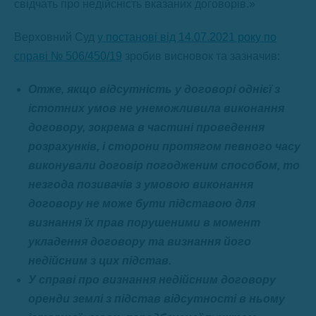
свідчать про недійсність вказаних договорів.»
Верховний Суд
у постанові від 14.07.2021 року по
справі № 506/450/19
зробив висновок та зазначив:
Отже, якщо відсутність у договорі однієї з
істотних умов не унеможливила виконання
договору, зокрема в частині проведення
розрахунків, і сторони протягом певного часу
виконували договір погодженим способом, то
незгода позивачів з умовою виконання
договору не може бути підставою для
визнання їх прав порушеними в момент
укладення договору та визнання його
недійсним з цих підстав.
У справі про визнання недійсним договору
оренди землі з підстав відсутності в ньому