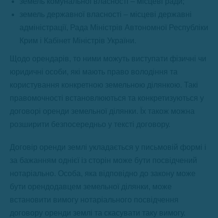
земель комунальної власності – місцеві ради;
земель державної власності – місцеві державні
адміністрації, Рада Міністрів Автономної Республіки
Крим і Кабінет Міністрів України.
Щодо орендарів, то ними можуть виступати фізичні чи
юридичні особи, які мають право володіння та
користування конкретною земельною ділянкою. Такі
правомочності встановлюються та конкретизуються у
договорі оренди земельної ділянки. Їх також можна
розширити безпосередньо у тексті договору.
Договір оренди землі укладається у письмовій формі і
за бажанням однієї із сторін може бути посвідчений
нотаріально. Особа, яка відповідно до закону може
бути орендодавцем земельної ділянки, може
встановити вимогу нотаріального посвідчення
договору оренди землі та скасувати таку вимогу.