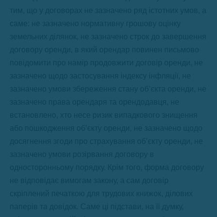
тим, що у договорах не зазначено ряд істотних умов, а
саме: не зазначено нормативну грошову оцінку
земельних ділянок, не зазначено строк до завершення
договору оренди, в який орендар повинен письмово
повідомити про намір продовжити договір оренди, не
зазначено щодо застосування індексу інфляції, не
зазначено умови збереження стану об’єкта оренди, не
зазначено права орендаря та орендодавця, не
встановлено, хто несе ризик випадкового знищення
або пошкодження об’єкту оренди, не зазначено щодо
досягнення згоди про страхування об’єкту оренди, не
зазначено умови розірвання договору в
односторонньому порядку. Крім того, форма договору
не відповідає вимогам закону, а сам договір
скріплений печаткою для трудових книжок, ділових
паперів та довідок. Саме ці підстави, на її думку,