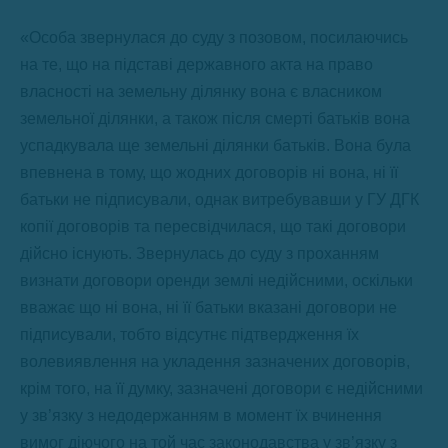
«Особа звернулася до суду з позовом, посилаючись
на те, що на підставі державного акта на право
власності на земельну ділянку вона є власником
земельної ділянки, а також після смерті батьків вона
успадкувала ще земельні ділянки батьків. Вона була
впевнена в тому, що жодних договорів ні вона, ні її
батьки не підписували, однак витребувавши у ГУ ДГК
копії договорів та пересвідчилася, що такі договори
дійсно існують. Звернулась до суду з проханням
визнати договори оренди землі недійсними, оскільки
вважає що ні вона, ні її батьки вказані договори не
підписували, тобто відсутнє підтвердження їх
волевиявлення на укладення зазначених договорів,
крім того, на її думку, зазначені договори є недійсними
у зв’язку з недодержанням в момент їх вчинення
вимог діючого на той час законодавства у зв’язку з