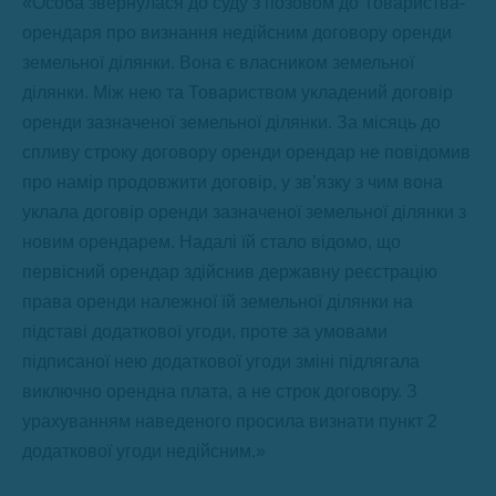
«Особа звернулася до суду з позовом до Товариства-
орендаря про визнання недійсним договору оренди
земельної ділянки. Вона є власником земельної
ділянки. Між нею та Товариством укладений договір
оренди зазначеної земельної ділянки. За місяць до
спливу строку договору оренди орендар не повідомив
про намір продовжити договір, у зв’язку з чим вона
уклала договір оренди зазначеної земельної ділянки з
новим орендарем. Надалі їй стало відомо, що
первісний орендар здійснив державну реєстрацію
права оренди належної їй земельної ділянки на
підставі додаткової угоди, проте за умовами
підписаної нею додаткової угоди зміні підлягала
виключно орендна плата, а не строк договору. З
урахуванням наведеного просила визнати пункт 2
додаткової угоди недійсним.»