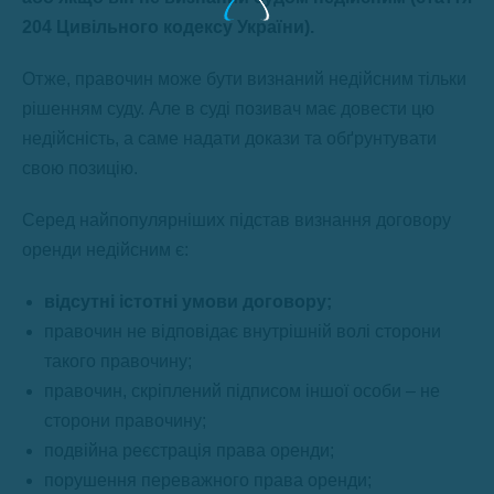
204 Цивільного кодексу України).
Отже, правочин може бути визнаний недійсним тільки
рішенням суду. Але в суді позивач має довести цю
недійсність, а саме надати докази та обґрунтувати
свою позицію.
Серед найпопулярніших підстав визнання договору
оренди недійсним є:
відсутні істотні умови договору;
правочин не відповідає внутрішній волі сторони
такого правочину;
правочин, скріплений підписом іншої особи – не
сторони правочину;
подвійна реєстрація права оренди;
порушення переважного права оренди;