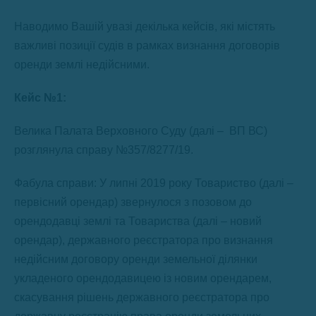
Наводимо Вашій увазі декілька кейсів, які містять
важливі позиції судів в рамках визнання договорів
оренди землі недійсними.
Кейс №1:
Велика Палата Верховного Суду (далі – ВП ВС)
розглянула справу №357/8277/19.
Фабула справи: У липні 2019 року Товариство (далі –
первісний орендар) звернулося з позовом до
орендодавці землі та Товариства (далі – новий
орендар), державного реєстратора про визнання
недійсним договору оренди земельної ділянки
укладеного орендодавицею із новим орендарем,
скасування рішень державного реєстратора про