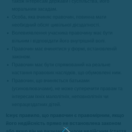
також інтересам держави і суспільства, його
моральним засадам.
Особа, яка вчиняє правочин, повинна мати
необхідний обсяг цивільної дієздатності.
Волевиявлення учасника правочину має бути
вільним і відповідати його внутрішній волі.
Правочин має вчинятися у формі, встановленій
законом.
Правочин має бути спрямований на реальне
настання правових наслідків, що обумовлені ним.
Правочин, що вчиняється батьками
(усиновлювачами), не може суперечити правам та
інтересам їхніх малолітніх, неповнолітніх чи
непрацездатних дітей.
Існує правило, що правочин є правомірним, якщо
його недійсність прямо не встановлена законом
або якщо він не визнаний судом недійсним (стаття