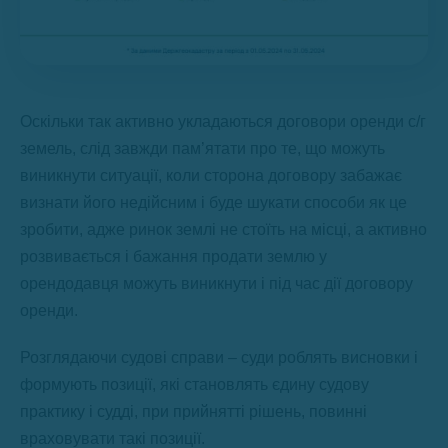
Оскільки так активно укладаються договори оренди с/г
земель, слід завжди пам’ятати про те, що можуть
виникнути ситуації, коли сторона договору забажає
визнати його недійсним і буде шукати способи як це
зробити, адже ринок землі не стоїть на місці, а активно
розвивається і бажання продати землю у
орендодавця можуть виникнути і під час дії договору
оренди.
Розглядаючи судові справи – суди роблять висновки і
формують позиції, які становлять єдину судову
практику і судді, при прийнятті рішень, повинні
враховувати такі позиції.