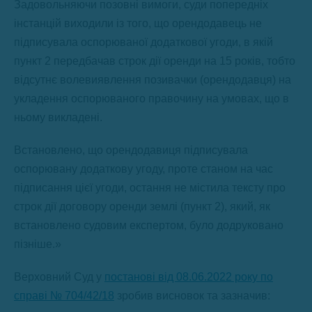
Задовольняючи позовні вимоги, суди попередніх
інстанцій виходили із того, що орендодавець не
підписувала оспорюваної додаткової угоди, в якій
пункт 2 передбачав строк дії оренди на 15 років, тобто
відсутнє волевиявлення позивачки (орендодавця) на
укладення оспорюваного правочину на умовах, що в
ньому викладені.
Встановлено, що орендодавиця підписувала
оспорювану додаткову угоду, проте станом на час
підписання цієї угоди, остання не містила тексту про
строк дії договору оренди землі (пункт 2), який, як
встановлено судовим експертом, було додруковано
пізніше.»
Верховний Суд у
постанові від 08.06.2022 року по
справі № 704/42/18
зробив висновок та зазначив: