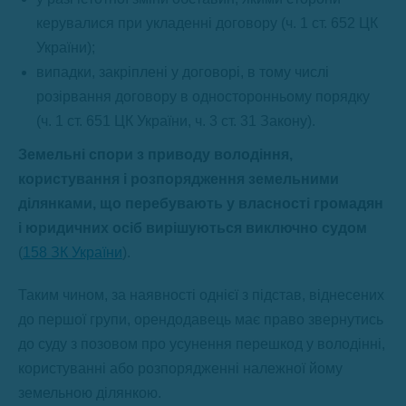
керувалися при укладенні договору (ч. 1 ст. 652 ЦК
України);
випадки, закріплені у договорі, в тому числі
розірвання договору в односторонньому порядку
(ч. 1 ст. 651 ЦК України, ч. 3 ст. 31 Закону).
Земельні спори з приводу володіння,
користування і розпорядження земельними
ділянками, що перебувають у власності громадян
і юридичних осіб вирішуються виключно судом
(
158 ЗК України
).
Таким чином, за наявності однієї з підстав, віднесених
до першої групи, орендодавець має право звернутись
до суду з позовом про усунення перешкод у володінні,
користуванні або розпорядженні належної йому
земельною ділянкою.