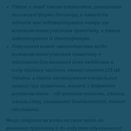
Підпис є невід`ємним елементом, реквізитом
письмової форми договору, а наявність
підписів має підтверджувати наміри та
волевиявлення учасників правочину, а також
забезпечувати їх ідентифікацію.
Порушення вимог законодавства щодо
волевиявлення учасника правочину є
підставою для визнання його недійсним в
силу припису частини першої статті 215 ЦК
України, а також застосування спеціальних
правил про правочини, вчинені з дефектом
волевиявлення – під впливом помилки, обману,
насильства, зловмисної домовленості, тяжкої
обставини.
Якщо сторона не виявила свою волю до
вчинення правочину й до набуття обумовлених