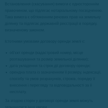
Встановлення (скасування) вимоги є одностороннім
правочином, що підлягає нотаріальному посвідченню.
Така вимога є обтяженням речових прав на земельну
ділянку та підлягає державній реєстрації в порядку,
визначеному законом.
Істотними умовами договору оренди землі є:
об’єкт оренди (кадастровий номер, місце
розташування та розмір земельної ділянки);
дата укладення та строк дії договору оренди;
орендна плата із зазначенням її розміру, індексації,
способу та умов розрахунків, строків, порядку її
внесення і перегляду та відповідальності за її
несплату.
За згодою сторін у договорі оренди землі можуть
зазначатися інші умови.