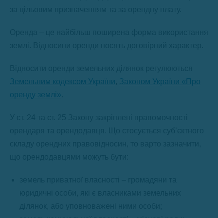
за цільовим призначенням та за орендну плату.
Оренда – це найбільш поширена форма використання
землі. Відносини оренди носять договірний характер.
Відносити оренди земельних ділянок регулюються
Земельним кодексом України
,
Законом України «Про
оренду землі»
.
У ст. 24 та ст. 25 Закону закріплені правомочності
орендаря та орендодавця. Що стосується суб’єктного
складу орендних правовідносин, то варто зазначити,
що орендодавцями можуть бути:
земель приватної власності – громадяни та
юридичні особи, які є власниками земельних
ділянок, або уповноважені ними особи;