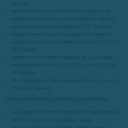
Закону);
недосягнення сторонами договору згоди щодо
розірвання договору у разі необхідності надання
1
ділянки для суспільних потреб (ст. 32
Закону);
використання земельної ділянки способами, які
суперечать екологічним вимогам (п. «г» ч. 1 ст. 141
ЗК України);
використання земельної ділянки не за цільовим
призначенням (п. «ґ» ч.1 ст. 141; п. «а» ч. 1 ст. 143
ЗК України);
систематична несплата орендної плати (п. «д» ч. 1
ст. 141 ЗК України).
Друга група підстав складається з наступних:
за згодою сторін після укладення договору оренди
шляхом підписання відповідної угоди;
у разі істотної зміни обставин, якими сторони