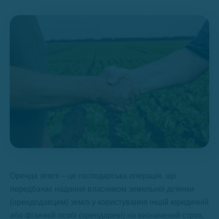
Оренда землі – це господарська операція, що
передбачає надання власником земельної ділянки
(орендодавцем) землі у користування іншій юридичній
або фізичній особі (орендареві) на визначений строк,