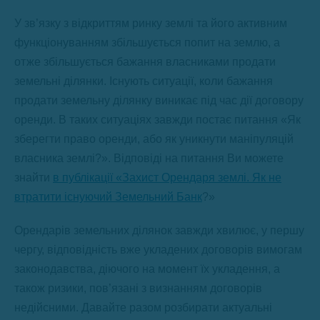
У зв’язку з відкриттям ринку землі та його активним
функціонуванням збільшується попит на землю, а
отже збільшується бажання власниками продати
земельні ділянки. Існують ситуації, коли бажання
продати земельну ділянку виникає під час дії договору
оренди. В таких ситуаціях завжди постає питання «Як
зберегти право оренди, або як уникнути маніпуляцій
власника землі?». Відповіді на питання Ви можете
знайти
в публікації «Захист Орендаря землі. Як не
втратити існуючий Земельний Банк
?»
Орендарів земельних ділянок завжди хвилює, у першу
чергу, відповідність вже укладених договорів вимогам
законодавства, діючого на момент їх укладення, а
також ризики, пов’язані з визнанням договорів
недійсними. Давайте разом розбирати актуальні