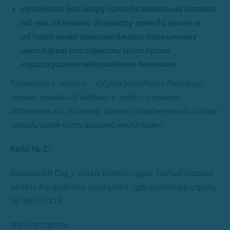
укладення договору оренди земельної ділянки
під час дії іншого договору оренди цього ж
об’єкта може перешкоджати первинному
орендареві реалізувати його право
користування відповідною ділянкою.
Ключовою є позиція –
«У разі укладення договору
оренди земельної ділянки в період чинності
попереднього договору оренди оскаржуваний договір
оренди може бути визнано недійсним».
Кейс № 2:
Верховний Суд у складі колегії суддів Третьої судової
палати Касаційного цивільного суду розглянув справу
№ 506/450/19.
Фабула справи: