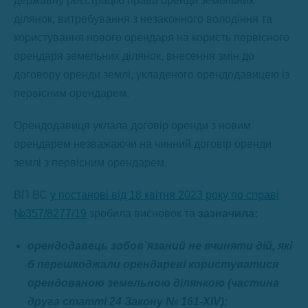
державну реєстрацію права оренди земельних
ділянок, витребування з незаконного володіння та
користування нового орендаря на користь первісного
орендаря земельних ділянок, внесення змін до
договору оренди землі, укладеного орендодавицею із
первісним орендарем.
Орендодавиця уклала договір оренди з новим
орендарем незважаючи на чинний договір оренди
землі з первісним орендарем.
ВП ВС
у постанові від 18 квітня 2023 року по справі
№357/8277/19
зробила висновок та
зазначила:
орендодавець зобов`язаний не вчиняти дій, які
б перешкоджали орендареві користуватися
орендованою земельною ділянкою (частина
друга статті 24 Закону № 161-XIV);