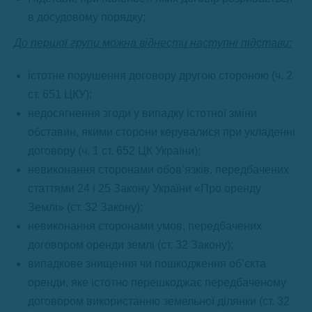
в досудовому порядку;
До першої групи можна віднести наступні підстави:
істотне порушення договору другою стороною (ч. 2
ст. 651 ЦКУ);
недосягнення згоди у випадку істотної зміни
обставин, якими сторони керувалися при укладенні
договору (ч. 1 ст. 652 ЦК України);
невиконання сторонами обов’язків, передбачених
статтями 24 і 25 Закону України «Про оренду
Землі» (ст. 32 Закону);
невиконання сторонами умов, передбачених
договором оренди землі (ст. 32 Закону);
випадкове знищення чи пошкодження об’єкта
оренди, яке істотно перешкоджає передбаченому
договором використанню земельної ділянки (ст. 32