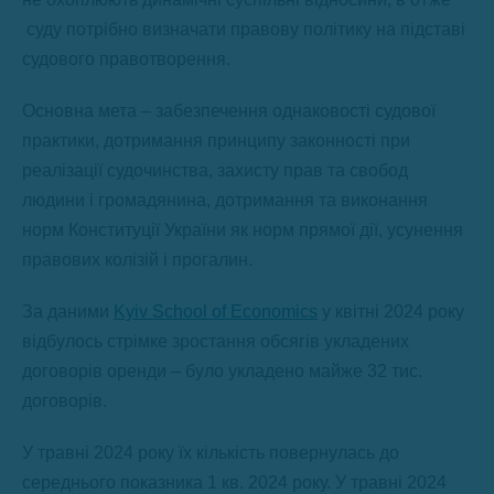
суду потрібно визначати правову політику на підставі
судового правотворення.
Основна мета – забезпечення однаковості судової
практики, дотримання принципу законності при
реалізації судочинства, захисту прав та свобод
людини і громадянина, дотримання та виконання
норм Конституції України як норм прямої дії, усунення
правових колізій і прогалин.
За даними
Kyiv School of Economics
у квітні 2024 року
відбулось стрімке зростання обсягів укладених
договорів оренди – було укладено майже 32 тис.
договорів.
У травні 2024 року їх кількість повернулась до
середнього показника 1 кв. 2024 року. У травні 2024