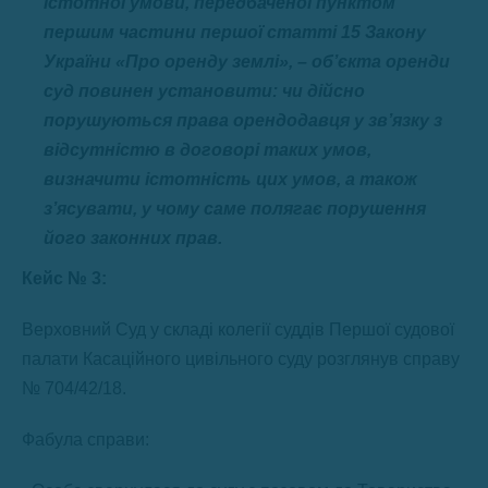
істотної умови, передбаченої пунктом
першим частини першої статті 15 Закону
України «Про оренду землі», – об’єкта оренди
суд повинен установити: чи дійсно
порушуються права орендодавця у зв’язку з
відсутністю в договорі таких умов,
визначити істотність цих умов, а також
з’ясувати, у чому саме полягає порушення
його законних прав.
Кейс № 3:
Верховний Суд у складі колегії суддів Першої судової
палати Касаційного цивільного суду розглянув справу
№ 704/42/18.
Фабула справи: